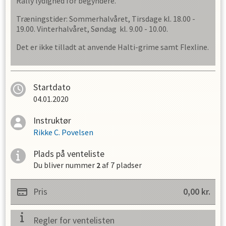
Rally lydighed for begyndere.
Træningstider: Sommerhalvåret, Tirsdage kl. 18.00 -
19.00. Vinterhalvåret, Søndag kl. 9.00 - 10.00.
Det er ikke tilladt at anvende Halti-grime samt Flexline.
Startdato
04.01.2020
Instruktør
Rikke C. Povelsen
Plads på venteliste
Du bliver nummer
2
af
7
pladser
Pris
0,00
kr.
Regler for ventelisten