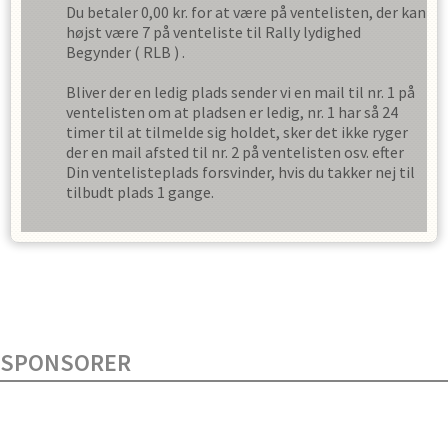
Du betaler
0,00
kr. for at være på ventelisten, der kan
højst være
7
på venteliste til
Rally lydighed
Begynder
(
RLB
) .
Bliver der en ledig plads sender vi en mail til nr. 1 på
ventelisten om at pladsen er ledig, nr. 1 har så
24
timer til at tilmelde sig holdet, sker det ikke ryger
der en mail afsted til nr. 2 på ventelisten osv. efter
Din ventelisteplads forsvinder, hvis du takker nej til
tilbudt plads
1
gange.
SPONSORER