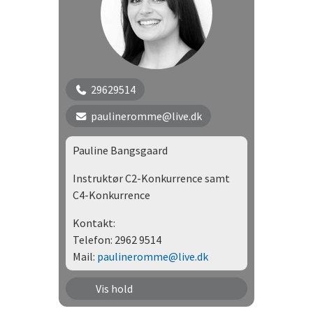
Nye konkurrence
29629514
paulineromme@live.dk
Pauline Bangsgaard
Instruktør C2-Konkurrence samt
C4-Konkurrence
Kontakt:
Telefon: 2962 9514
Mail:
paulineromme@live.dk
Træning - DcH - Program C2-
Vis hold
konkurrence