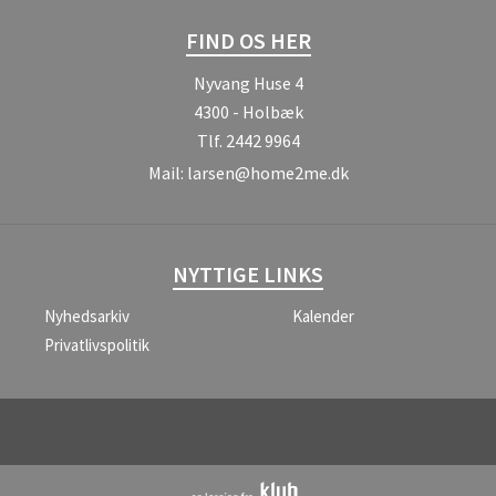
FIND OS HER
Nyvang Huse 4
4300 - Holbæk
Tlf.
2442 9964
Mail:
larsen@home2me.dk
NYTTIGE LINKS
Nyhedsarkiv
Kalender
Privatlivspolitik