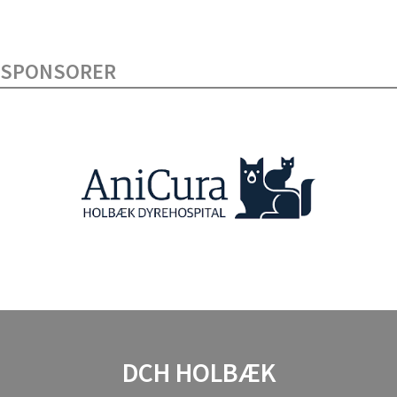
Træning - DcH Program C4-
Nye konkurrence
SPONSORER
DCH HOLBÆK