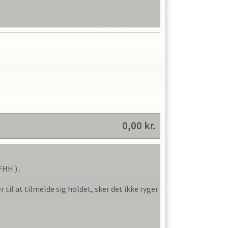
0,00
kr.
FHH
) .
 til at tilmelde sig holdet, sker det ikke ryger