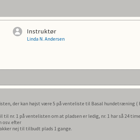
Instruktør
Linda N. Andersen
listen, der kan højst være
5
på venteliste til
Basal hundetræning
(
l til nr. 1 på ventelisten om at pladsen er ledig, nr. 1 har så
24
timer
 osv. efter
akker nej til tilbudt plads
1
gange.