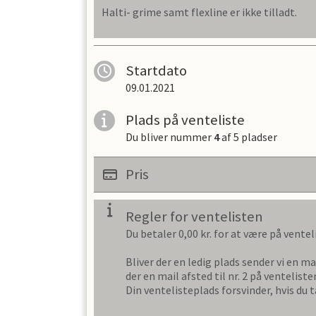
Halti- grime samt flexline er ikke tilladt.
Startdato
09.01.2021
Plads på venteliste
Du bliver nummer
4
af
5
pladser
Pris
Regler for ventelisten
Du betaler
0,00
kr. for at være på vente
Bliver der en ledig plads sender vi en mai
der en mail afsted til nr. 2 på ventelisten
Din ventelisteplads forsvinder, hvis du t