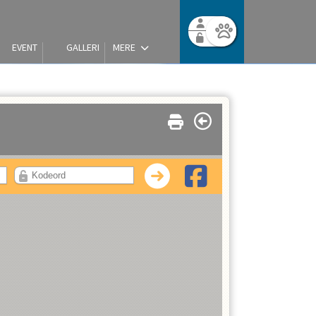
EVENT
GALLERI
MERE
Facebook login
Husk mig
Glemt password
Opret profil
Log ind