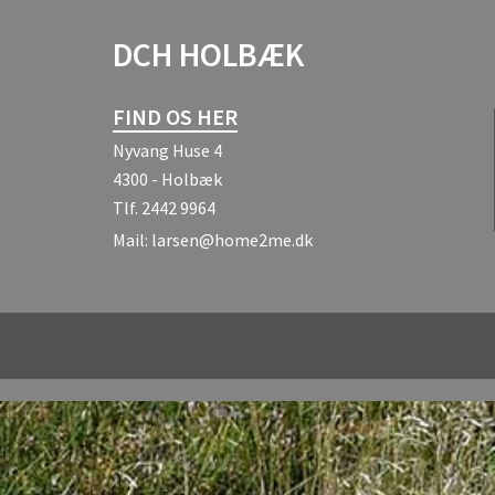
DCH HOLBÆK
FIND OS HER
Nyvang Huse 4
4300 - Holbæk
Tlf.
2442 9964
Mail:
larsen@home2me.dk