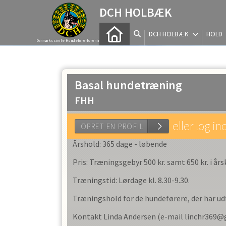
DCH HOLBÆK
DCH HOLBÆK
HOLD
Danmarks civile Hundeførerforening
Basal hundetræning
FHH
eller log in
Årshold: 365 dage - løbende
Pris: Træningsgebyr 500 kr. samt 650 kr. i år
OPRET EN PROFIL
Træningstid: Lørdage kl. 8.30-9.30.
Træningshold for de hundeførere, der har ud
Kontakt Linda Andersen (e-mail linchr369@g